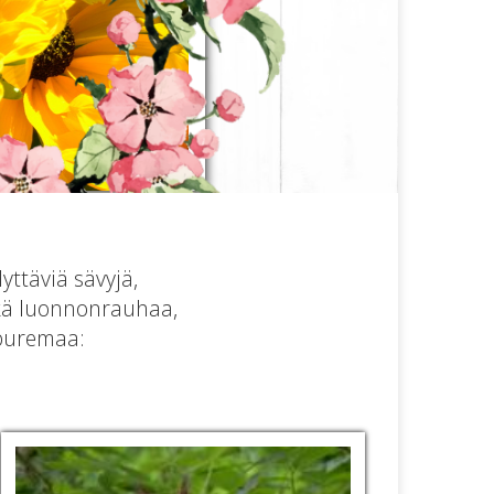
yttäviä sävyjä,
kä luonnonrauhaa,
 puremaa: