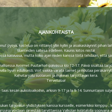
AJANKOHTAISTA
nut pysyä, kastelua on riittänyt yllin kyllin ja asiakaskäynnit pihan 
tilanteiden salliesa edelleen. Kaunis kiitos niistä!
ssä kasvussa, mutta koko ajan niiden kanssa töitä tehdään, että saada
llisessa Avoimet Puutarhat-päivässä klo 12-17. Päivä sisältää tarj
illa hyvin edullisesti. Voit vaikka varata taimet ja noutaa peräkärryl
Kahvitarjoilu suolaisen ja makean tarjottavan kera.
Tervetuloa!
aas kesän aukioloaikoihin, arkisin 9-17 ja la 9-14. Sunnuntaisin sulj
ukan tai jonkun yhdistyksen kanssa kursseille, esimerkiksi kimppu-, k
ursseja voidaan järjestää tarvittaessa Valkolan kylätalolla sopivana 