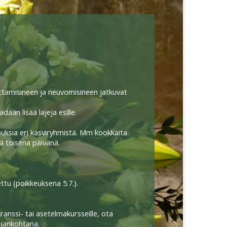
laittamisineen ja neuvomisineen jatkuvat
an lisää lajeja esille.
ouksia eri kasviryhmistä. Mm kookkaita
lä toisena päivänä.
ettu (poikkeuksena 5.7.).
ranssi- tai asetelmakursseille, ota
ajankohtana.