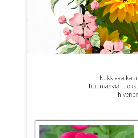
Kukkivaa kaune
huumaavia tuoksu
- hivene