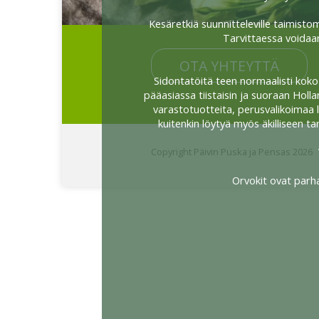
Kesäretkiä suunnitteleville taimisto
Tarvittaessa voidaan
OTA YHTEYTTÄ
Sidontatöitä teen normaalisti koko 
pääasiassa tiistaisin ja suoraan Holla
varastotuotteita, perusvalikoimaa l
kuitenkin löytyä myös äkilliseen ta
Copyright Päivin Puska ja Pensas 2026
Orvokit ovat parh