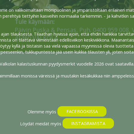
mme on valikoimaltaan monipuolinen ja ympäristöltään erilainen matkak
 perehtyä tiettyihin kasveihin normaalia tarkemmin. - Ja kahvitkin 
Tule käymään:
Päivin Puska & Pensas, Puh. 0400 959 008, 
ajan tilauksesta. Tilaathan hyvissä ajoin, että ehdin hankkia tarvitta
41360 VALKOLA
nnista on tilattava viimeistään edellisviikon keskiviikkona. Maanantaisi
öytyy kyllä ja tiistaisin saa vielä vapaassa myynnissä olevia tuotteit
rpeeseenkin, tukkupunteista jää usein kukkia tilausten yli, joten soit
Valkolan kalastuskunnan pyydysmerkit vuodelle 2026 ovat saatavilla
aimmillaan monissa väreissä ja muutakin kesäkukkaa niin amppeleissa
Olemme myös
FACEBOOKISSA
Löydät meidät myös
INSTAGRAMISTA