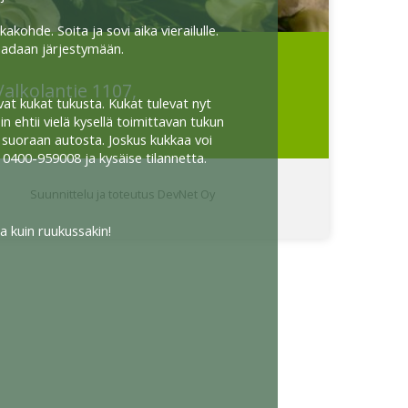
ohde. Soita ja sovi aika vierailulle.
saadaan järjestymään.
Valkolantie 1107,
vat kukat tukusta. Kukat tulevat nyt
n ehtii vielä kysellä toimittavan tukun
a suoraan autosta. Joskus kukkaa voi
a 0400-959008 ja kysäise tilannetta.
.
Suunnittelu ja toteutus DevNet Oy
 kuin ruukussakin!