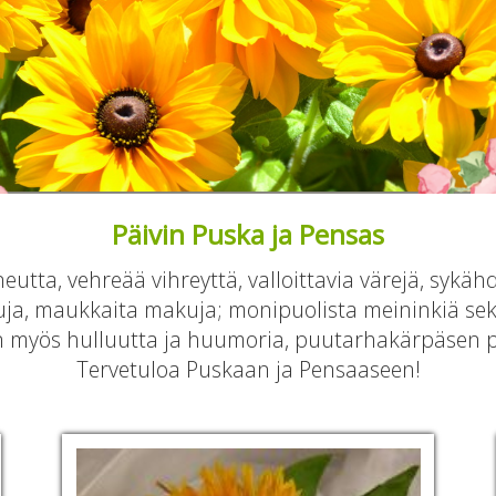
Päivin Puska ja Pensas
utta, vehreää vihreyttä, valloittavia värejä, sykähd
ja, maukkaita makuja; monipuolista meininkiä se
n myös hulluutta ja huumoria, puutarhakärpäsen
Tervetuloa Puskaan ja Pensaaseen!