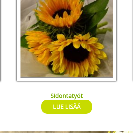
Sidontatyöt
LUE LISÄÄ