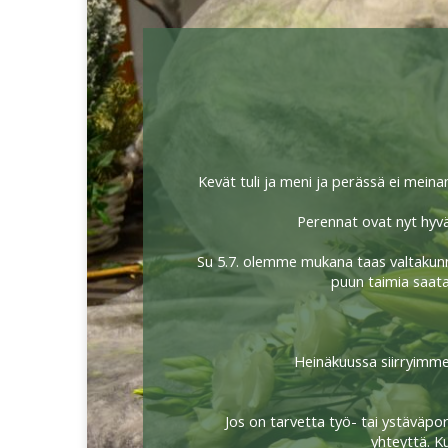
Kevät tuli ja meni ja perässä ei meinan
Perennat ovat nyt hyvä
Su 5.7. olemme mukana taas valtakunna
puun taimia saatav
Heinäkuussa siirryimme t
Jos on tarvetta työ- tai ystäväpor
yhteyttä. K