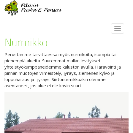
Toggl
navig
Nurmikko
Perustamme tarvittaessa myös nurmikoita, isompia tai
pienempiä alueita. Suuremmat mullan levitykset
yhteistyökumppaneidemme kaluston avullla. Haravointi ja
pinnan muotojen viimeistely, jyräys, siemenen kylvö ja
loppuharaus ja -jyräys. Siirtonurmikkoakin olemme
asentaneet, jos alue ei ole kovin suuri.