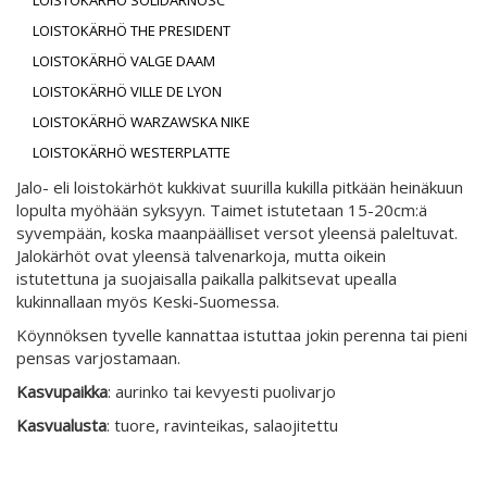
LOISTOKÄRHÖ SOLIDARNOSC
LOISTOKÄRHÖ THE PRESIDENT
LOISTOKÄRHÖ VALGE DAAM
LOISTOKÄRHÖ VILLE DE LYON
LOISTOKÄRHÖ WARZAWSKA NIKE
LOISTOKÄRHÖ WESTERPLATTE
Jalo- eli loistokärhöt kukkivat suurilla kukilla pitkään heinäkuun
lopulta myöhään syksyyn. Taimet istutetaan 15-20cm:ä
syvempään, koska maanpäälliset versot yleensä paleltuvat.
Jalokärhöt ovat yleensä talvenarkoja, mutta oikein
istutettuna ja suojaisalla paikalla palkitsevat upealla
kukinnallaan myös Keski-Suomessa.
Köynnöksen tyvelle kannattaa istuttaa jokin perenna tai pieni
pensas varjostamaan.
Kasvupaikka
: aurinko tai kevyesti puolivarjo
Kasvualusta
: tuore, ravinteikas, salaojitettu