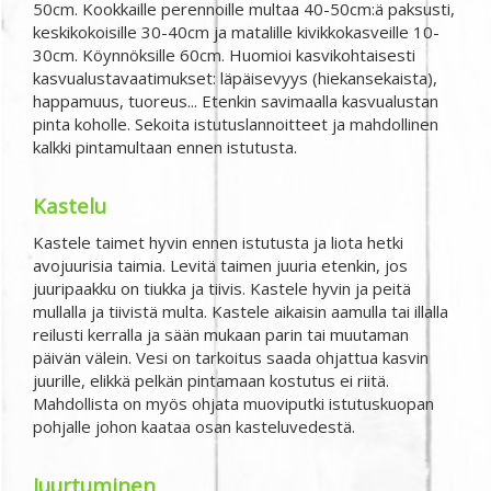
50cm. Kookkaille perennoille multaa 40-50cm:ä paksusti,
keskikokoisille 30-40cm ja matalille kivikkokasveille 10-
30cm. Köynnöksille 60cm. Huomioi kasvikohtaisesti
kasvualustavaatimukset: läpäisevyys (hiekansekaista),
happamuus, tuoreus... Etenkin savimaalla kasvualustan
pinta koholle. Sekoita istutuslannoitteet ja mahdollinen
kalkki pintamultaan ennen istutusta.
Kastelu
Kastele taimet hyvin ennen istutusta ja liota hetki
avojuurisia taimia. Levitä taimen juuria etenkin, jos
juuripaakku on tiukka ja tiivis. Kastele hyvin ja peitä
mullalla ja tiivistä multa. Kastele aikaisin aamulla tai illalla
reilusti kerralla ja sään mukaan parin tai muutaman
päivän välein. Vesi on tarkoitus saada ohjattua kasvin
juurille, elikkä pelkän pintamaan kostutus ei riitä.
Mahdollista on myös ohjata muoviputki istutuskuopan
pohjalle johon kaataa osan kasteluvedestä.
Juurtuminen