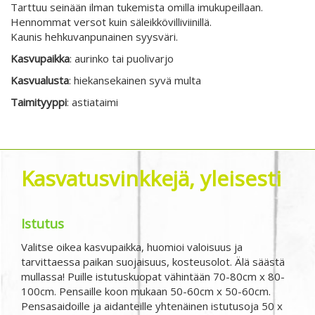
Tarttuu seinään ilman tukemista omilla imukupeillaan.
Hennommat versot kuin säleikkövilliviinillä.
Kaunis hehkuvanpunainen syysväri.
Kasvupaikka
: aurinko tai puolivarjo
Kasvualusta
: hiekansekainen syvä multa
Taimityyppi
: astiataimi
Kasvatusvinkkejä, yleisesti
Istutus
Valitse oikea kasvupaikka, huomioi valoisuus ja
tarvittaessa paikan suojaisuus, kosteusolot. Älä säästä
mullassa! Puille istutuskuopat vähintään 70-80cm x 80-
100cm. Pensaille koon mukaan 50-60cm x 50-60cm.
Pensasaidoille ja aidanteille yhtenäinen istutusoja 50 x