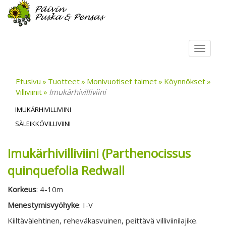
Toggl
navig
Etusivu
Tuotteet
Monivuotiset taimet
Köynnökset
Villiviinit
Imukärhivilliviini
IMUKÄRHIVILLIVIINI
SÄLEIKKÖVILLIVIINI
Imukärhivilliviini (Parthenocissus
quinquefolia Redwall
Korkeus
: 4-10m
Menestymisvyöhyke
: I-V
Kiiltävälehtinen, reheväkasvuinen, peittävä villiviinilajike.