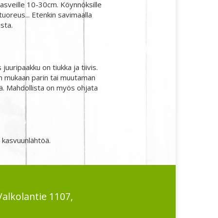
kasveille 10-30cm. Köynnöksille
uoreus... Etenkin savimaalla
sta.
juuripaakku on tiukka ja tiivis.
 sään mukaan parin tai muutaman
itä. Mahdollista on myös ohjata
n kasvuunlähtöä.
Valkolantie 1107,