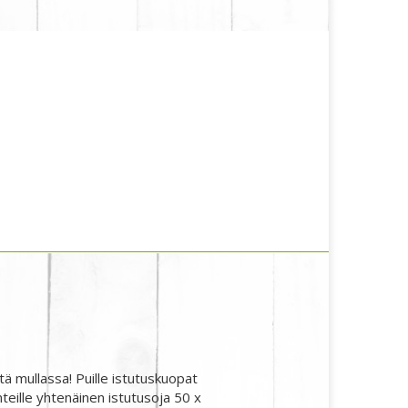
tä mullassa! Puille istutuskuopat
eille yhtenäinen istutusoja 50 x