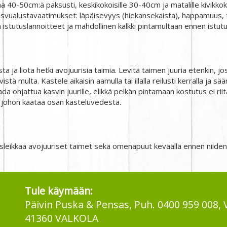
a 40-50cm:ä paksusti, keskikokoisille 30-40cm ja matalille kivikko
svualustavaatimukset: läpäisevyys (hiekansekaista), happamuus, t
 istutuslannoitteet ja mahdollinen kalkki pintamultaan ennen istutu
 ja liota hetki avojuurisia taimia. Levitä taimen juuria etenkin, jos 
ivistä multa. Kastele aikaisin aamulla tai illalla reilusti kerralla ja
ada ohjattua kasvin juurille, elikkä pelkän pintamaan kostutus ei ri
 johon kaataa osan kasteluvedestä.
tusleikkaa avojuuriset taimet sekä omenapuut keväällä ennen niide
Tule käymään:
Päivin Puska & Pensas, Puh. 0400 959 008, 
41360 VALKOLA