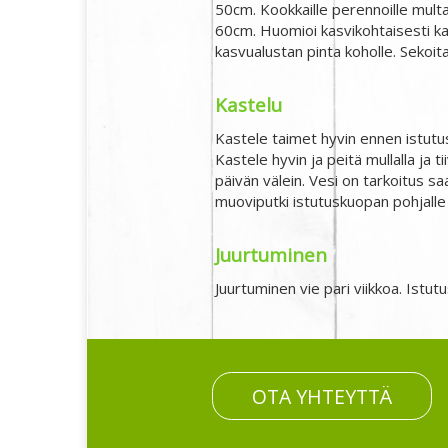
50cm. Kookkaille perennoille multa
60cm. Huomioi kasvikohtaisesti ka
kasvualustan pinta koholle. Sekoita
Kastelu
Kastele taimet hyvin ennen istutusta
Kastele hyvin ja peitä mullalla ja ti
päivän välein. Vesi on tarkoitus sa
muoviputki istutuskuopan pohjalle
Juurtuminen
Juurtuminen vie pari viikkoa. Istu
OTA YHTEYTTÄ