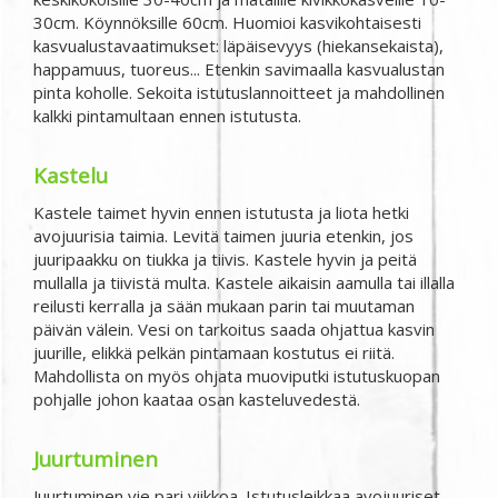
30cm. Köynnöksille 60cm. Huomioi kasvikohtaisesti
kasvualustavaatimukset: läpäisevyys (hiekansekaista),
happamuus, tuoreus... Etenkin savimaalla kasvualustan
pinta koholle. Sekoita istutuslannoitteet ja mahdollinen
kalkki pintamultaan ennen istutusta.
Kastelu
Kastele taimet hyvin ennen istutusta ja liota hetki
avojuurisia taimia. Levitä taimen juuria etenkin, jos
juuripaakku on tiukka ja tiivis. Kastele hyvin ja peitä
mullalla ja tiivistä multa. Kastele aikaisin aamulla tai illalla
reilusti kerralla ja sään mukaan parin tai muutaman
päivän välein. Vesi on tarkoitus saada ohjattua kasvin
juurille, elikkä pelkän pintamaan kostutus ei riitä.
Mahdollista on myös ohjata muoviputki istutuskuopan
pohjalle johon kaataa osan kasteluvedestä.
Juurtuminen
Juurtuminen vie pari viikkoa. Istutusleikkaa avojuuriset