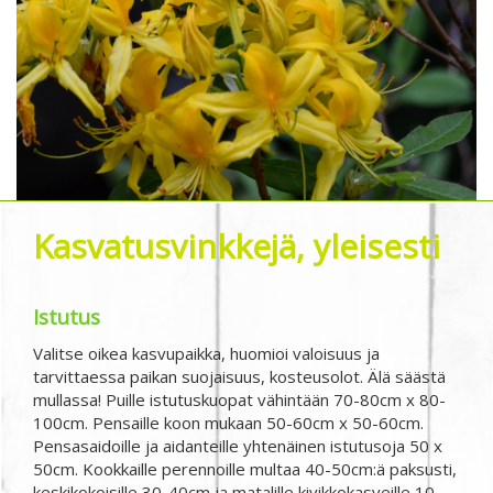
Kasvatusvinkkejä, yleisesti
Istutus
Valitse oikea kasvupaikka, huomioi valoisuus ja
tarvittaessa paikan suojaisuus, kosteusolot. Älä säästä
mullassa! Puille istutuskuopat vähintään 70-80cm x 80-
100cm. Pensaille koon mukaan 50-60cm x 50-60cm.
Pensasaidoille ja aidanteille yhtenäinen istutusoja 50 x
50cm. Kookkaille perennoille multaa 40-50cm:ä paksusti,
keskikokoisille 30-40cm ja matalille kivikkokasveille 10-