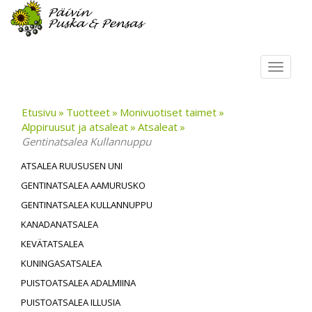
Toggl
navig
Etusivu
Tuotteet
Monivuotiset taimet
Alppiruusut ja atsaleat
Atsaleat
Gentinatsalea Kullannuppu
ATSALEA RUUSUSEN UNI
GENTINATSALEA AAMURUSKO
GENTINATSALEA KULLANNUPPU
KANADANATSALEA
KEVÄTATSALEA
KUNINGASATSALEA
PUISTOATSALEA ADALMIINA
PUISTOATSALEA ILLUSIA