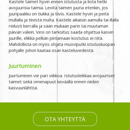
Kastele taimet hyvin ennen istutusta ja liota hetki
avojuurisia taimia. Levitä taimen juuria etenkin, jos
juuripaakku on tiukka ja tiivis. Kastele hyvin ja peitä
mullalla ja tiivistä multa. Kastele aikaisin aamulla tai illalla
reilusti kerralla ja sään mukaan parin tai muutaman
päivän välein. Vesi on tarkoitus saada ohjattua kasvin
juurille, elikkä pelkän pintamaan kostutus ei riitä.
Mahdollista on myös ohjata muoviputki istutuskuopan
pohjalle johon kaataa osan kasteluvedestä.
Juurtuminen
Juurtuminen vie pari viikkoa. Istutusleikkaa avojuuriset
taimet sekä omenapuut keväällä ennen niiden
kasvuunlähtöä.
OTA YHTEYTTÄ