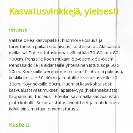
Kasvatusvinkkejä, yleisesti
Istutus
Valitse oikea kasvupaikka, huomioi valoisuus ja
tarvittaessa paikan suojaisuus, kosteusolot. Älä säästä
mullassa! Puille istutuskuopat vähintään 70-80cm x 80-
100cm. Pensaille koon mukaan 50-60cm x 50-60cm.
Pensasaidoille ja aidanteille yhtenäinen istutusoja 50 x
50cm. Kookkaille perennoille multaa 40-50cm:ä paksusti,
keskikokoisille 30-40cm ja matalille kivikkokasveille 10-
30cm. Köynnöksille 60cm. Huomioi kasvikohtaisesti
kasvualustavaatimukset: läpäisevyys (hiekansekaista),
happamuus, tuoreus... Etenkin savimaalla kasvualustan
pinta koholle. Sekoita istutuslannoitteet ja mahdollinen
kalkki pintamultaan ennen istutusta.
Kastelu