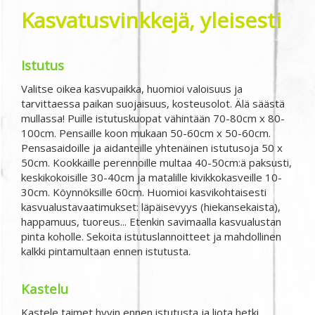
Kasvatusvinkkejä, yleisesti
Istutus
Valitse oikea kasvupaikka, huomioi valoisuus ja
tarvittaessa paikan suojaisuus, kosteusolot. Älä säästä
mullassa! Puille istutuskuopat vähintään 70-80cm x 80-
100cm. Pensaille koon mukaan 50-60cm x 50-60cm.
Pensasaidoille ja aidanteille yhtenäinen istutusoja 50 x
50cm. Kookkaille perennoille multaa 40-50cm:ä paksusti,
keskikokoisille 30-40cm ja matalille kivikkokasveille 10-
30cm. Köynnöksille 60cm. Huomioi kasvikohtaisesti
kasvualustavaatimukset: läpäisevyys (hiekansekaista),
happamuus, tuoreus... Etenkin savimaalla kasvualustan
pinta koholle. Sekoita istutuslannoitteet ja mahdollinen
kalkki pintamultaan ennen istutusta.
Kastelu
Kastele taimet hyvin ennen istutusta ja liota hetki