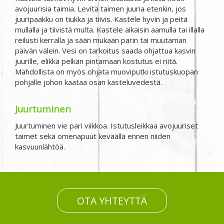
avojuurisia taimia. Levitä taimen juuria etenkin, jos
juuripaakku on tiukka ja tiivis. Kastele hyvin ja peitä
mullalla ja tiivistä multa. Kastele aikaisin aamulla tai illalla
reilusti kerralla ja sään mukaan parin tai muutaman
päivän välein. Vesi on tarkoitus saada ohjattua kasvin
juurille, elikkä pelkän pintamaan kostutus ei riitä.
Mahdollista on myös ohjata muoviputki istutuskuopan
pohjalle johon kaataa osan kasteluvedestä.
Juurtuminen
Juurtuminen vie pari viikkoa. Istutusleikkaa avojuuriset
taimet sekä omenapuut keväällä ennen niiden
kasvuunlähtöä.
OTA YHTEYTTÄ