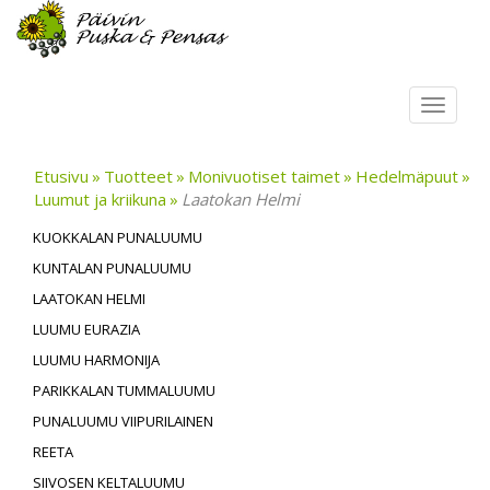
Toggl
navig
Etusivu
Tuotteet
Monivuotiset taimet
Hedelmäpuut
Luumut ja kriikuna
Laatokan Helmi
KUOKKALAN PUNALUUMU
KUNTALAN PUNALUUMU
LAATOKAN HELMI
LUUMU EURAZIA
LUUMU HARMONIJA
PARIKKALAN TUMMALUUMU
PUNALUUMU VIIPURILAINEN
REETA
SIIVOSEN KELTALUUMU