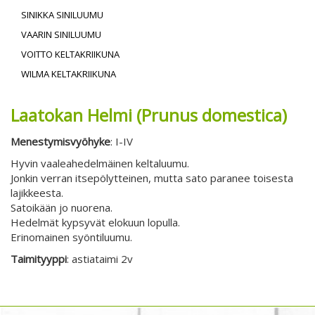
SINIKKA SINILUUMU
VAARIN SINILUUMU
VOITTO KELTAKRIIKUNA
WILMA KELTAKRIIKUNA
Laatokan Helmi (Prunus domestica)
Menestymisvyöhyke
: I-IV
Hyvin vaaleahedelmäinen keltaluumu.
Jonkin verran itsepölytteinen, mutta sato paranee toisesta
lajikkeesta.
Satoikään jo nuorena.
Hedelmät kypsyvät elokuun lopulla.
Erinomainen syöntiluumu.
Taimityyppi
: astiataimi 2v