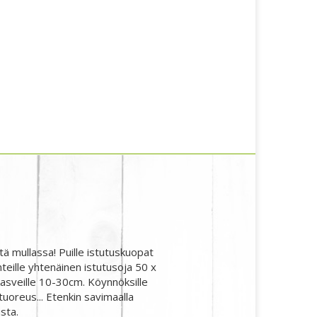
tä mullassa! Puille istutuskuopat
eille yhtenäinen istutusoja 50 x
kasveille 10-30cm. Köynnöksille
uoreus... Etenkin savimaalla
sta.