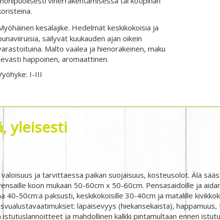
monipuolisesti viherrakentamisessa tai kotipihan
koristeina.
Myöhäinen kesälajike. Hedelmät keskikokoisia ja
punaviiruisia, säilyvät kuukauden ajan oikein
varastoituina. Malto vaalea ja hienorakeinen, maku
lievästi happoinen, aromaattinen.
Vyöhyke: I-III
 yleisesti
 valoisuus ja tarvittaessa paikan suojaisuus, kosteusolot. Älä sääs
nsaille koon mukaan 50-60cm x 50-60cm. Pensasaidoille ja aidant
a 40-50cm:ä paksusti, keskikokoisille 30-40cm ja matalille kivikko
svualustavaatimukset: läpäisevyys (hiekansekaista), happamuus, t
 istutuslannoitteet ja mahdollinen kalkki pintamultaan ennen istutu