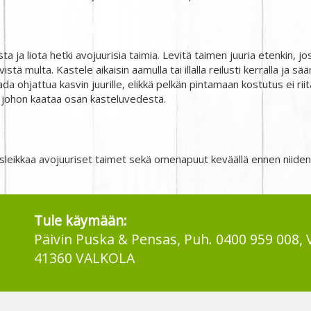
 ja liota hetki avojuurisia taimia. Levitä taimen juuria etenkin, jos 
ivistä multa. Kastele aikaisin aamulla tai illalla reilusti kerralla ja
ada ohjattua kasvin juurille, elikkä pelkän pintamaan kostutus ei ri
 johon kaataa osan kasteluvedestä.
tusleikkaa avojuuriset taimet sekä omenapuut keväällä ennen niide
Tule käymään:
Päivin Puska & Pensas, Puh. 0400 959 008, 
41360 VALKOLA