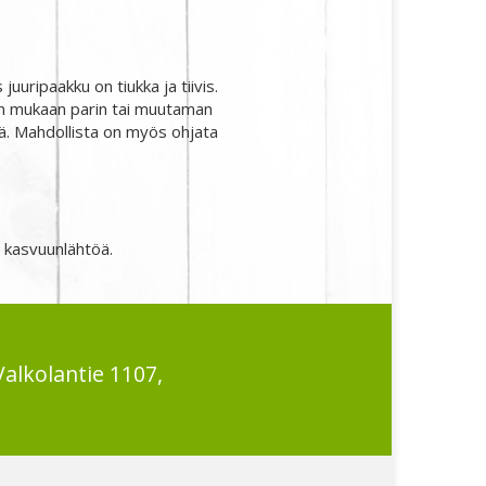
juuripaakku on tiukka ja tiivis.
 sään mukaan parin tai muutaman
itä. Mahdollista on myös ohjata
n kasvuunlähtöä.
Valkolantie 1107,