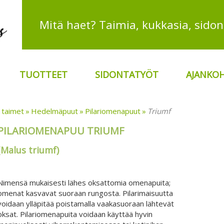
TUOTTEET
SIDONTATYÖT
AJANKOH
 taimet
Hedelmäpuut
Pilariomenapuut
Triumf
PILARIOMENAPUU TRIUMF
(Malus triumf)
Nimensä mukaisesti lähes oksattomia omenapuita;
omenat kasvavat suoraan rungosta. Pilarimaisuutta
voidaan ylläpitää poistamalla vaakasuoraan lähtevät
oksat. Pilariomenapuita voidaan käyttää hyvin