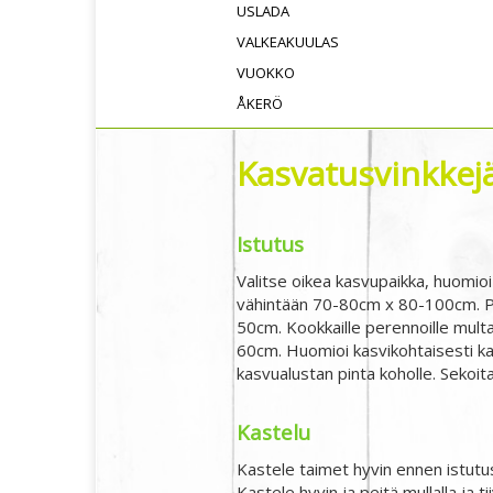
USLADA
VALKEAKUULAS
VUOKKO
ÅKERÖ
Kasvatusvinkkejä,
Istutus
Valitse oikea kasvupaikka, huomioi
vähintään 70-80cm x 80-100cm. Pe
50cm. Kookkaille perennoille multa
60cm. Huomioi kasvikohtaisesti ka
kasvualustan pinta koholle. Sekoita
Kastelu
Kastele taimet hyvin ennen istutusta
Kastele hyvin ja peitä mullalla ja ti