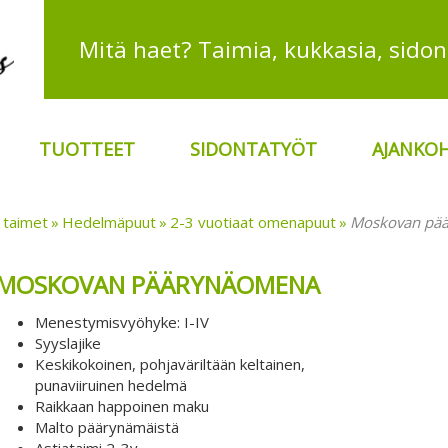
TUOTTEET
SIDONTATYÖT
AJANKOH
 taimet
Hedelmäpuut
2-3 vuotiaat omenapuut
Moskovan pä
MOSKOVAN PÄÄRYNÄOMENA
Menestymisvyöhyke: I-IV
Syyslajike
Keskikokoinen, pohjaväriltään keltainen,
punaviiruinen hedelmä
Raikkaan happoinen maku
Malto päärynämäistä