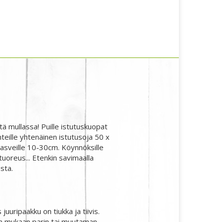
tä mullassa! Puille istutuskuopat
eille yhtenäinen istutusoja 50 x
kasveille 10-30cm. Köynnöksille
uoreus... Etenkin savimaalla
sta.
juuripaakku on tiukka ja tiivis.
 sään mukaan parin tai muutaman