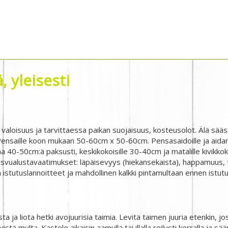
 yleisesti
 valoisuus ja tarvittaessa paikan suojaisuus, kosteusolot. Älä sääs
nsaille koon mukaan 50-60cm x 50-60cm. Pensasaidoille ja aidant
a 40-50cm:ä paksusti, keskikokoisille 30-40cm ja matalille kivikko
svualustavaatimukset: läpäisevyys (hiekansekaista), happamuus, t
 istutuslannoitteet ja mahdollinen kalkki pintamultaan ennen istutu
 ja liota hetki avojuurisia taimia. Levitä taimen juuria etenkin, jos 
ivistä multa. Kastele aikaisin aamulla tai illalla reilusti kerralla ja