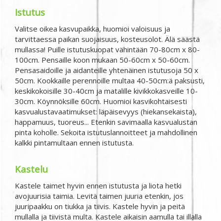
Istutus
Valitse oikea kasvupaikka, huomioi valoisuus ja
tarvittaessa paikan suojaisuus, kosteusolot. Älä säästä
mullassa! Puille istutuskuopat vähintään 70-80cm x 80-
100cm. Pensaille koon mukaan 50-60cm x 50-60cm.
Pensasaidoille ja aidanteille yhtenäinen istutusoja 50 x
50cm. Kookkaille perennoille multaa 40-50cm:ä paksusti,
keskikokoisille 30-40cm ja matalille kivikkokasveille 10-
30cm. Köynnöksille 60cm. Huomioi kasvikohtaisesti
kasvualustavaatimukset: läpäisevyys (hiekansekaista),
happamuus, tuoreus... Etenkin savimaalla kasvualustan
pinta koholle. Sekoita istutuslannoitteet ja mahdollinen
kalkki pintamultaan ennen istutusta.
Kastelu
Kastele taimet hyvin ennen istutusta ja liota hetki
avojuurisia taimia. Levitä taimen juuria etenkin, jos
juuripaakku on tiukka ja tiivis. Kastele hyvin ja peitä
mullalla ja tiivistä multa. Kastele aikaisin aamulla tai illalla