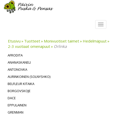
Toggl
navig
Etusivu
Tuotteet
Monivuotiset taimet
Hedelmäpuut
2-3 vuotiaat omenapuut
Orlinka
AFRODITA
ANANASKANELI
ANTONOVKA
AURINKOINEN (SOLNYSHKO)
BELFLEUR KITAIKA
BORGOVSKOJE
DACE
EPPULAINEN
GRENMAN