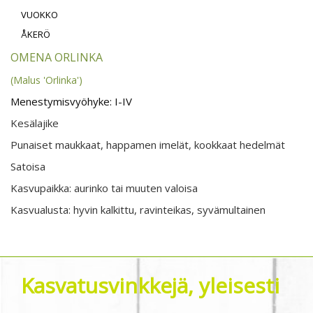
VUOKKO
ÅKERÖ
OMENA ORLINKA
(Malus 'Orlinka')
Menestymisvyöhyke: I-IV
Kesälajike
Punaiset maukkaat, happamen imelät, kookkaat hedelmät
Satoisa
Kasvupaikka: aurinko tai muuten valoisa
Kasvualusta: hyvin kalkittu, ravinteikas, syvämultainen
Kasvatusvinkkejä, yleisesti