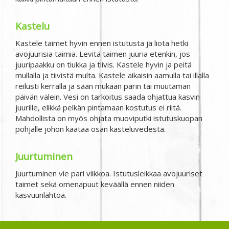
Kastelu
Kastele taimet hyvin ennen istutusta ja liota hetki
avojuurisia taimia. Levitä taimen juuria etenkin, jos
juuripaakku on tiukka ja tiivis. Kastele hyvin ja peitä
mullalla ja tiivistä multa. Kastele aikaisin aamulla tai illalla
reilusti kerralla ja sään mukaan parin tai muutaman
päivän välein. Vesi on tarkoitus saada ohjattua kasvin
juurille, elikkä pelkän pintamaan kostutus ei riitä.
Mahdollista on myös ohjata muoviputki istutuskuopan
pohjalle johon kaataa osan kasteluvedestä.
Juurtuminen
Juurtuminen vie pari viikkoa. Istutusleikkaa avojuuriset
taimet sekä omenapuut keväällä ennen niiden
kasvuunlähtöä.