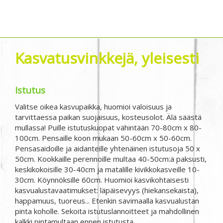
Kasvatusvinkkejä, yleisesti
Istutus
Valitse oikea kasvupaikka, huomioi valoisuus ja
tarvittaessa paikan suojaisuus, kosteusolot. Älä säästä
mullassa! Puille istutuskuopat vähintään 70-80cm x 80-
100cm. Pensaille koon mukaan 50-60cm x 50-60cm.
Pensasaidoille ja aidanteille yhtenäinen istutusoja 50 x
50cm. Kookkaille perennoille multaa 40-50cm:ä paksusti,
keskikokoisille 30-40cm ja matalille kivikkokasveille 10-
30cm. Köynnöksille 60cm. Huomioi kasvikohtaisesti
kasvualustavaatimukset: läpäisevyys (hiekansekaista),
happamuus, tuoreus... Etenkin savimaalla kasvualustan
pinta koholle. Sekoita istutuslannoitteet ja mahdollinen
kalkki pintamultaan ennen istutusta.