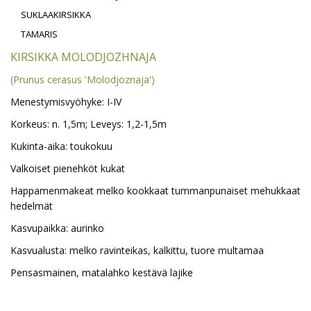
SUKLAAKIRSIKKA
TAMARIS
KIRSIKKA MOLODJOZHNAJA
(Prunus cerasus 'Molodjoznaja')
Menestymisvyöhyke: I-IV
Korkeus: n. 1,5m; Leveys: 1,2-1,5m
Kukinta-aika: toukokuu
Valkoiset pienehköt kukat
Happamenmakeat melko kookkaat tummanpunaiset mehukkaat
hedelmät
Kasvupaikka: aurinko
Kasvualusta: melko ravinteikas, kalkittu, tuore multamaa
Pensasmainen, matalahko kestävä lajike