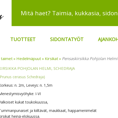
TUOTTEET
SIDONTATYÖT
AJANKOH
 taimet
Hedelmäpuut
Kirsikat
Pensaskirsikka Pohjolan Helmi
KIRSIKKA POHJOLAN HELMI, SCHEDRAJA
(Prunus cerasus Schedraja)
Korkeus: n. 2m, Leveys: n. 1,5m
Menestymisvyöhyke: I-VI
Valkoiset kukat toukokuussa,
Tummanpunaiset ja kiiltävät, maukkaat, happamenimelät
kirsikat heinä-elokuussa.