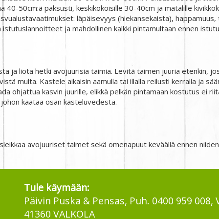
a 40-50cm:ä paksusti, keskikokoisille 30-40cm ja matalille kivikko
svualustavaatimukset: läpäisevyys (hiekansekaista), happamuus, t
 istutuslannoitteet ja mahdollinen kalkki pintamultaan ennen istutu
 ja liota hetki avojuurisia taimia. Levitä taimen juuria etenkin, jos 
ivistä multa. Kastele aikaisin aamulla tai illalla reilusti kerralla ja
ada ohjattua kasvin juurille, elikkä pelkän pintamaan kostutus ei ri
 johon kaataa osan kasteluvedestä.
tusleikkaa avojuuriset taimet sekä omenapuut keväällä ennen niide
Tule käymään:
Päivin Puska & Pensas, Puh. 0400 959 008, 
41360 VALKOLA