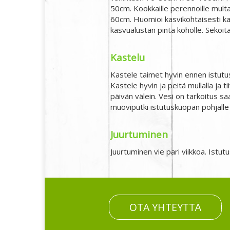
50cm. Kookkaille perennoille multa
60cm. Huomioi kasvikohtaisesti ka
kasvualustan pinta koholle. Sekoita
Kastelu
Kastele taimet hyvin ennen istutusta
Kastele hyvin ja peitä mullalla ja ti
päivän välein. Vesi on tarkoitus sa
muoviputki istutuskuopan pohjalle
Juurtuminen
Juurtuminen vie pari viikkoa. Istu
OTA YHTEYTTÄ