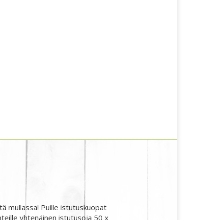
tä mullassa! Puille istutuskuopat
eille yhtenäinen istutusoja 50 x