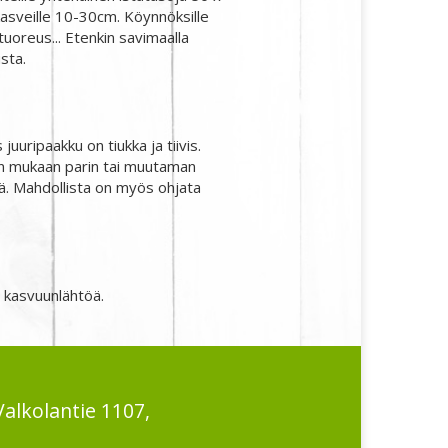
kasveille 10-30cm. Köynnöksille
uoreus... Etenkin savimaalla
sta.
juuripaakku on tiukka ja tiivis.
 sään mukaan parin tai muutaman
itä. Mahdollista on myös ohjata
n kasvuunlähtöä.
Valkolantie 1107,