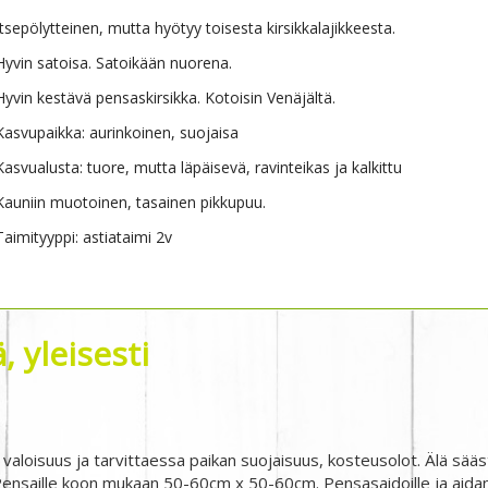
Itsepölytteinen, mutta hyötyy toisesta kirsikkalajikkeesta.
Hyvin satoisa. Satoikään nuorena.
Hyvin kestävä pensaskirsikka. Kotoisin Venäjältä.
Kasvupaikka: aurinkoinen, suojaisa
Kasvualusta: tuore, mutta läpäisevä, ravinteikas ja kalkittu
Kauniin muotoinen, tasainen pikkupuu.
Taimityyppi: astiataimi 2v
 yleisesti
 valoisuus ja tarvittaessa paikan suojaisuus, kosteusolot. Älä sääs
nsaille koon mukaan 50-60cm x 50-60cm. Pensasaidoille ja aidant