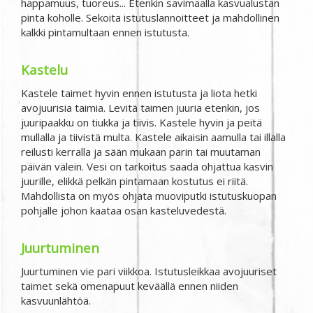
happamuus, tuoreus... Etenkin savimaalla kasvualustan
pinta koholle. Sekoita istutuslannoitteet ja mahdollinen
kalkki pintamultaan ennen istutusta.
Kastelu
Kastele taimet hyvin ennen istutusta ja liota hetki
avojuurisia taimia. Levitä taimen juuria etenkin, jos
juuripaakku on tiukka ja tiivis. Kastele hyvin ja peitä
mullalla ja tiivistä multa. Kastele aikaisin aamulla tai illalla
reilusti kerralla ja sään mukaan parin tai muutaman
päivän välein. Vesi on tarkoitus saada ohjattua kasvin
juurille, elikkä pelkän pintamaan kostutus ei riitä.
Mahdollista on myös ohjata muoviputki istutuskuopan
pohjalle johon kaataa osan kasteluvedestä.
Juurtuminen
Juurtuminen vie pari viikkoa. Istutusleikkaa avojuuriset
taimet sekä omenapuut keväällä ennen niiden
kasvuunlähtöä.