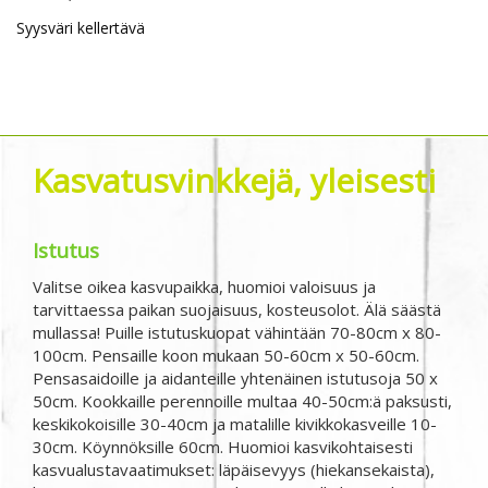
Syysväri kellertävä
Kasvatusvinkkejä, yleisesti
Istutus
Valitse oikea kasvupaikka, huomioi valoisuus ja
tarvittaessa paikan suojaisuus, kosteusolot. Älä säästä
mullassa! Puille istutuskuopat vähintään 70-80cm x 80-
100cm. Pensaille koon mukaan 50-60cm x 50-60cm.
Pensasaidoille ja aidanteille yhtenäinen istutusoja 50 x
50cm. Kookkaille perennoille multaa 40-50cm:ä paksusti,
keskikokoisille 30-40cm ja matalille kivikkokasveille 10-
30cm. Köynnöksille 60cm. Huomioi kasvikohtaisesti
kasvualustavaatimukset: läpäisevyys (hiekansekaista),