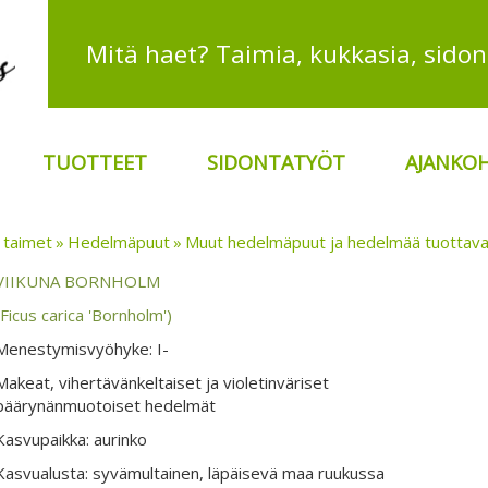
TUOTTEET
SIDONTATYÖT
AJANKOH
 taimet
Hedelmäpuut
Muut hedelmäpuut ja hedelmää tuottava
VIIKUNA BORNHOLM
(Ficus carica 'Bornholm')
Menestymisvyöhyke: I-
Makeat, vihertävänkeltaiset ja violetinväriset
päärynänmuotoiset hedelmät
Kasvupaikka: aurinko
Kasvualusta: syvämultainen, läpäisevä maa ruukussa