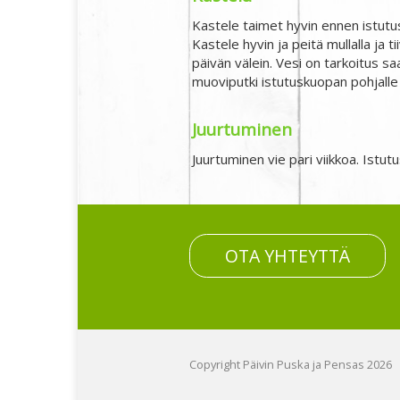
Kastele taimet hyvin ennen istutusta
Kastele hyvin ja peitä mullalla ja ti
päivän välein. Vesi on tarkoitus sa
muoviputki istutuskuopan pohjalle
Juurtuminen
Juurtuminen vie pari viikkoa. Istu
OTA YHTEYTTÄ
Copyright Päivin Puska ja Pensas 2026