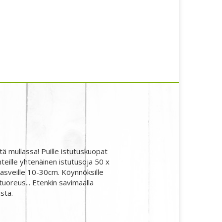
tä mullassa! Puille istutuskuopat
eille yhtenäinen istutusoja 50 x
kasveille 10-30cm. Köynnöksille
uoreus... Etenkin savimaalla
sta.