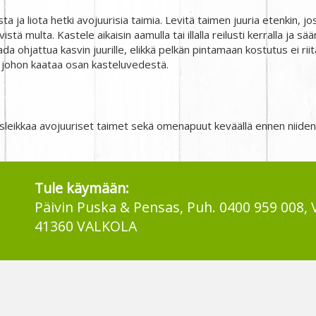
 ja liota hetki avojuurisia taimia. Levitä taimen juuria etenkin, jos 
ivistä multa. Kastele aikaisin aamulla tai illalla reilusti kerralla ja
ada ohjattua kasvin juurille, elikkä pelkän pintamaan kostutus ei ri
 johon kaataa osan kasteluvedestä.
tusleikkaa avojuuriset taimet sekä omenapuut keväällä ennen niide
Tule käymään:
Päivin Puska & Pensas, Puh. 0400 959 008, 
41360 VALKOLA