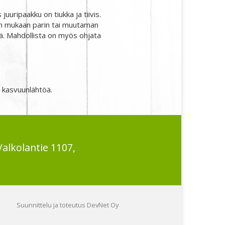
juuripaakku on tiukka ja tiivis.
 sään mukaan parin tai muutaman
itä. Mahdollista on myös ohjata
n kasvuunlähtöä.
Valkolantie 1107,
Suunnittelu ja toteutus DevNet Oy