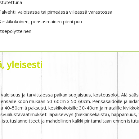
istutettuna
Talvehtii valoisassa tai pimeässä viileässä varastossa
Keskikokoinen, pensasmainen pieni puu
Itsepölytteinen
 yleisesti
 valoisuus ja tarvittaessa paikan suojaisuus, kosteusolot. Älä sääs
nsaille koon mukaan 50-60cm x 50-60cm. Pensasaidoille ja aidant
a 40-50cm:ä paksusti, keskikokoisille 30-40cm ja matalille kivikko
svualustavaatimukset: läpäisevyys (hiekansekaista), happamuus, t
 istutuslannoitteet ja mahdollinen kalkki pintamultaan ennen istutu