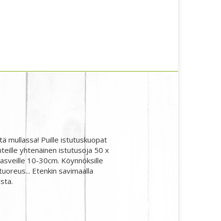
tä mullassa! Puille istutuskuopat
eille yhtenäinen istutusoja 50 x
kasveille 10-30cm. Köynnöksille
uoreus... Etenkin savimaalla
sta.