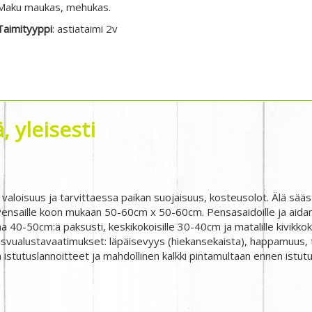
Maku maukas, mehukas.
Taimityyppi
: astiataimi 2v
 yleisesti
 valoisuus ja tarvittaessa paikan suojaisuus, kosteusolot. Älä sääs
nsaille koon mukaan 50-60cm x 50-60cm. Pensasaidoille ja aidant
a 40-50cm:ä paksusti, keskikokoisille 30-40cm ja matalille kivikko
svualustavaatimukset: läpäisevyys (hiekansekaista), happamuus, t
 istutuslannoitteet ja mahdollinen kalkki pintamultaan ennen istutu