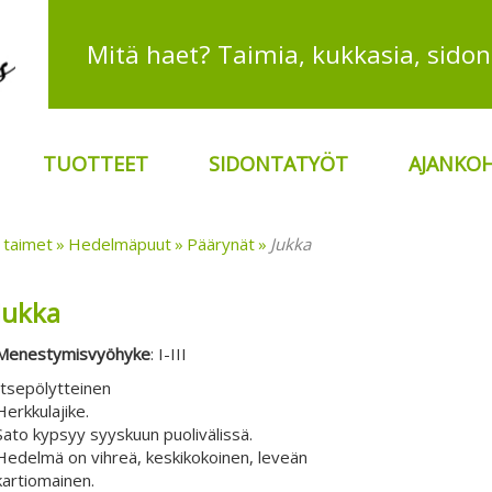
TUOTTEET
SIDONTATYÖT
AJANKOH
 taimet
Hedelmäpuut
Päärynät
Jukka
Jukka
Menestymisvyöhyke
: I-III
Itsepölytteinen
Herkkulajike.
Sato kypsyy syyskuun puolivälissä.
Hedelmä on vihreä, keskikokoinen, leveän
kartiomainen.