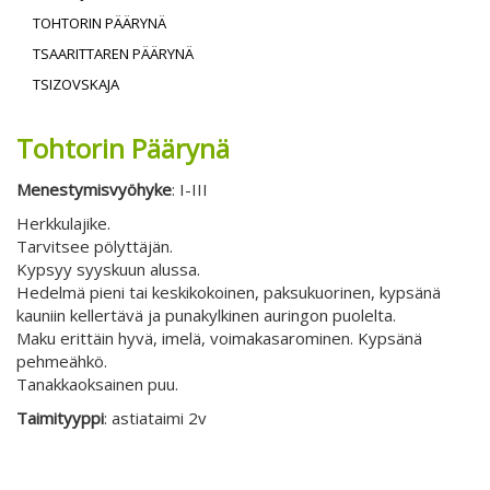
TOHTORIN PÄÄRYNÄ
TSAARITTAREN PÄÄRYNÄ
TSIZOVSKAJA
Tohtorin Päärynä
Menestymisvyöhyke
: I-III
Herkkulajike.
Tarvitsee pölyttäjän.
Kypsyy syyskuun alussa.
Hedelmä pieni tai keskikokoinen, paksukuorinen, kypsänä
kauniin kellertävä ja punakylkinen auringon puolelta.
Maku erittäin hyvä, imelä, voimakasarominen. Kypsänä
pehmeähkö.
Tanakkaoksainen puu.
Taimityyppi
: astiataimi 2v