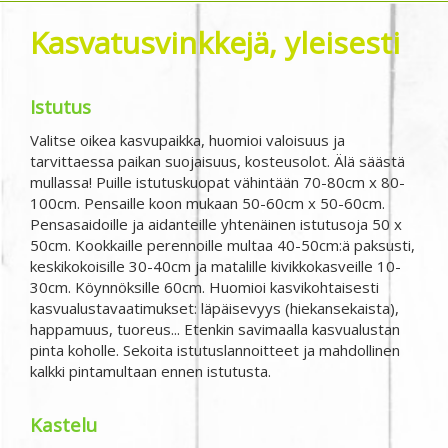
Kasvatusvinkkejä, yleisesti
Istutus
Valitse oikea kasvupaikka, huomioi valoisuus ja
tarvittaessa paikan suojaisuus, kosteusolot. Älä säästä
mullassa! Puille istutuskuopat vähintään 70-80cm x 80-
100cm. Pensaille koon mukaan 50-60cm x 50-60cm.
Pensasaidoille ja aidanteille yhtenäinen istutusoja 50 x
50cm. Kookkaille perennoille multaa 40-50cm:ä paksusti,
keskikokoisille 30-40cm ja matalille kivikkokasveille 10-
30cm. Köynnöksille 60cm. Huomioi kasvikohtaisesti
kasvualustavaatimukset: läpäisevyys (hiekansekaista),
happamuus, tuoreus... Etenkin savimaalla kasvualustan
pinta koholle. Sekoita istutuslannoitteet ja mahdollinen
kalkki pintamultaan ennen istutusta.
Kastelu